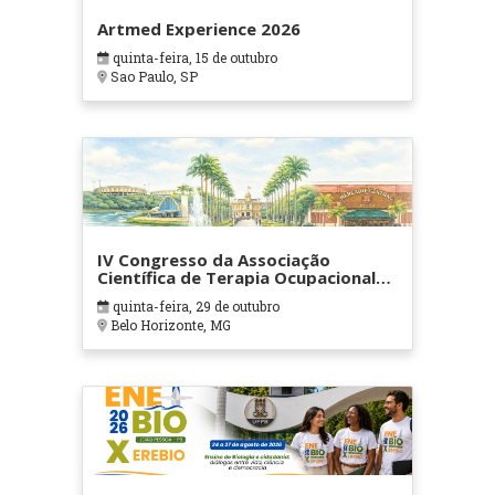
Artmed Experience 2026
quinta-feira, 15 de outubro
Sao Paulo, SP
IV Congresso da Associação
Científica de Terapia Ocupacional
em Contextos Hospitalares e
quinta-feira, 29 de outubro
Cuidados Paliativos - ATOHOSP
Belo Horizonte, MG