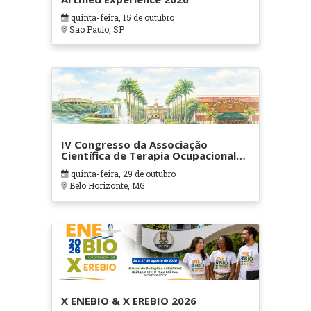
quinta-feira, 15 de outubro
Sao Paulo, SP
IV Congresso da Associação
Científica de Terapia Ocupacional
em Contextos Hospitalares e
quinta-feira, 29 de outubro
Cuidados Paliativos - ATOHOSP
Belo Horizonte, MG
X ENEBIO & X EREBIO 2026