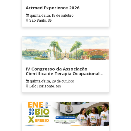
Artmed Experience 2026
quinta-feira, 15 de outubro
Sao Paulo, SP
IV Congresso da Associação
Científica de Terapia Ocupacional
em Contextos Hospitalares e
quinta-feira, 29 de outubro
Cuidados Paliativos - ATOHOSP
Belo Horizonte, MG