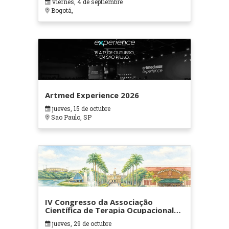
viernes, 4 de septiembre
Bogotá,
Artmed Experience 2026
jueves, 15 de octubre
Sao Paulo, SP
IV Congresso da Associação
Científica de Terapia Ocupacional
em Contextos Hospitalares e
jueves, 29 de octubre
Cuidados Paliativos - ATOHOSP