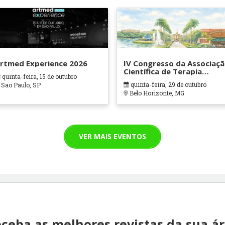
rtmed Experience 2026
IV Congresso da Associaç
Científica de Terapia
quinta-feira, 15 de outubro
Ocupacional em Contexto
quinta-feira, 29 de outubro
Sao Paulo, SP
Hospitalares e Cuidados
Belo Horizonte, MG
Paliativos - ATOHOSP
VER MAIS EVENTOS
ceba as melhores revistas da sua á