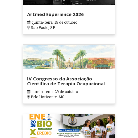
Artmed Experience 2026
quinta-feira, 15 de outubro
Sao Paulo, SP
IV Congresso da Associação
Científica de Terapia Ocupacional
em Contextos Hospitalares e
quinta-feira, 29 de outubro
Cuidados Paliativos - ATOHOSP
Belo Horizonte, MG