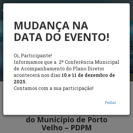
LOGIN
MUDANÇA NA
DATA DO EVENTO!
Oi, Participante!
Informamos que a 2ª Conferência Municipal
de Acompanhamento do Plano Diretor
acontecerá nos dias
10 e 11 de dezembro de
2025.
Contamos com a sua participação!
2ª Conferência Municipal
de Acompanhamento do
Fechar
Plano Diretor Participativo
do Município de Porto
Velho – PDPM