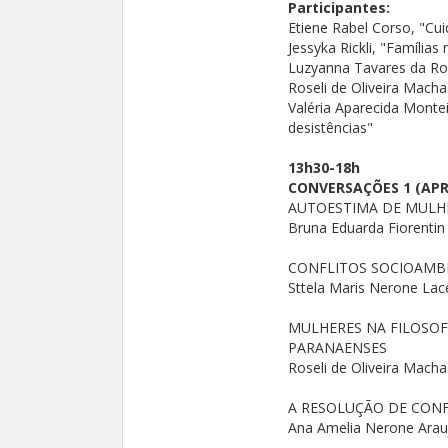
Participantes:
Etiene Rabel Corso, "Cui
Jessyka Rickli, "Família
Luzyanna Tavares da Roc
Roseli de Oliveira Mach
Valéria Aparecida Montei
desistências"
13h30-18h
CONVERSAÇÕES 1 (AP
AUTOESTIMA DE MULH
Bruna Eduarda Fiorentin
CONFLITOS SOCIOAMBI
Sttela Maris Nerone Lac
MULHERES NA FILOSOFI
PARANAENSES
Roseli de Oliveira Mach
A RESOLUÇÃO DE CONF
Ana Amelia Nerone Arau