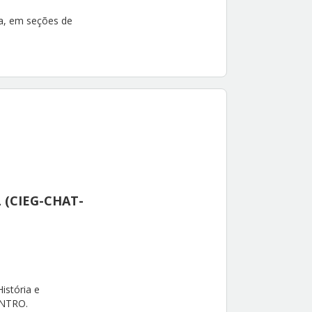
ja, em seções de
L
(CIEG-CHAT-
istória e
ENTRO.