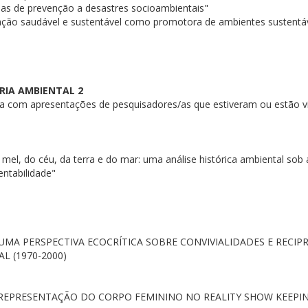
gias de prevenção a desastres socioambientais"
ação saudável e sustentável como promotora de ambientes sustentá
RIA AMBIENTAL 2
a com apresentações de pesquisadores/as que estiveram ou estão v
o mel, do céu, da terra e do mar: uma análise histórica ambiental sob 
entabilidade"
UMA PERSPECTIVA ECOCRÍTICA SOBRE CONVIVIALIDADES E RECIP
L (1970-2000)
A REPRESENTAÇÃO DO CORPO FEMININO NO REALITY SHOW KEEPI