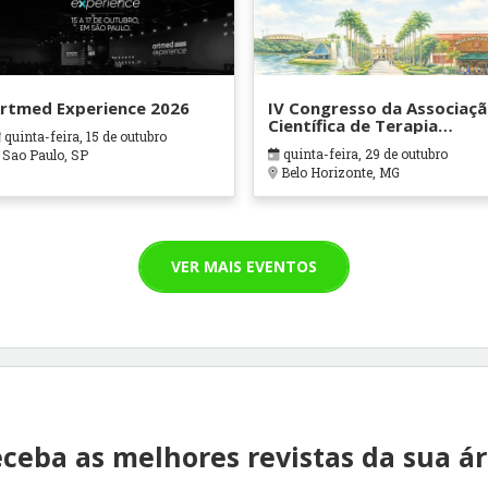
rtmed Experience 2026
IV Congresso da Associaç
Científica de Terapia
quinta-feira, 15 de outubro
Ocupacional em Contexto
quinta-feira, 29 de outubro
Sao Paulo, SP
Hospitalares e Cuidados
Belo Horizonte, MG
Paliativos - ATOHOSP
VER MAIS EVENTOS
ceba as melhores revistas da sua á