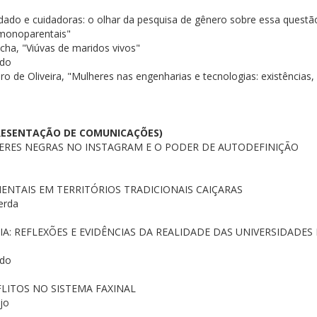
dado e cuidadoras: o olhar da pesquisa de gênero sobre essa questão
s monoparentais"
ha, "Viúvas de maridos vivos"
ado
ro de Oliveira, "Mulheres nas engenharias e tecnologias: existências, 
RESENTAÇÃO DE COMUNICAÇÕES)
ERES NEGRAS NO INSTAGRAM E O PODER DE AUTODEFINIÇÃO
ENTAIS EM TERRITÓRIOS TRADICIONAIS CAIÇARAS
erda
A: REFLEXÕES E EVIDÊNCIAS DA REALIDADE DAS UNIVERSIDADES
ado
LITOS NO SISTEMA FAXINAL
jo