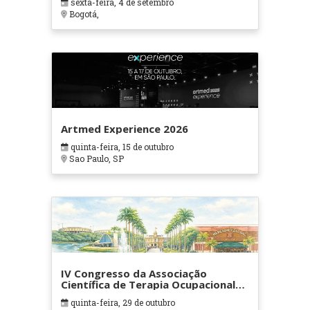
sexta-feira, 4 de setembro
Bogotá,
Artmed Experience 2026
quinta-feira, 15 de outubro
Sao Paulo, SP
IV Congresso da Associação
Científica de Terapia Ocupacional
em Contextos Hospitalares e
quinta-feira, 29 de outubro
Cuidados Paliativos - ATOHOSP