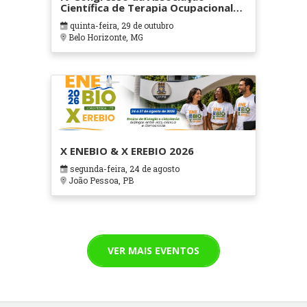
Científica de Terapia Ocupacional
em Contextos Hospitalares e
quinta-feira, 29 de outubro
Cuidados Paliativos - ATOHOSP
Belo Horizonte, MG
X ENEBIO & X EREBIO 2026
segunda-feira, 24 de agosto
João Pessoa, PB
VER MAIS EVENTOS