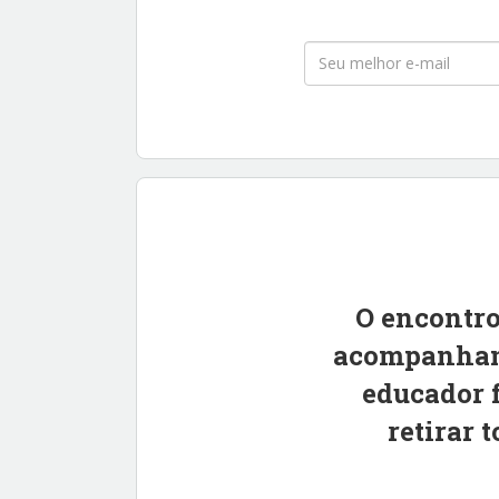
O encontro
acompanhant
educador f
retirar 