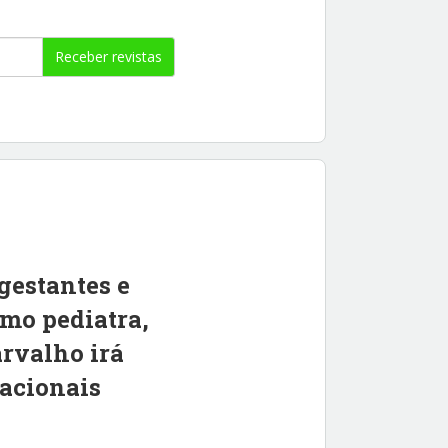
Receber revistas
gestantes e
mo pediatra,
arvalho irá
tacionais