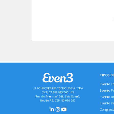
TIPOS D
Evento E
L3 SOLUÇÕES EM TECNOLOGIA LTDA
Evento P
CNPJ 17.688.085/0001-45
Rua do Brum, nº 248, Sala Even3,
Evento o
Recife-PE, CEP: 50.030-260
Evento H
Congres