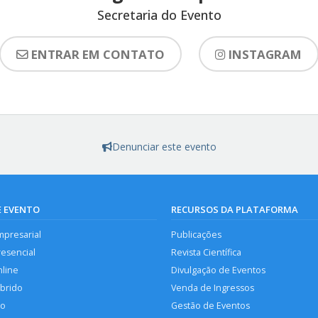
Secretaria do Evento
ENTRAR EM CONTATO
INSTAGRAM
Denunciar este evento
E EVENTO
RECURSOS DA PLATAFORMA
mpresarial
Publicações
resencial
Revista Científica
nline
Divulgação de Eventos
íbrido
Venda de Ingressos
so
Gestão de Eventos