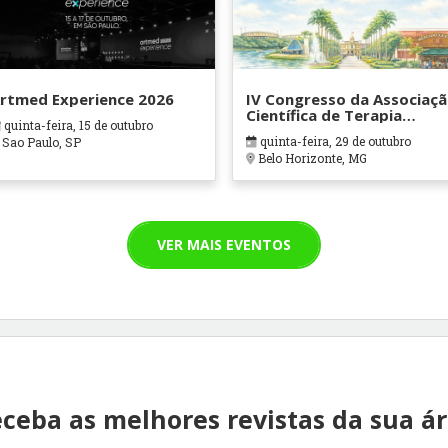
rtmed Experience 2026
IV Congresso da Associaç
Científica de Terapia
quinta-feira, 15 de outubro
Ocupacional em Contexto
quinta-feira, 29 de outubro
Sao Paulo, SP
Hospitalares e Cuidados
Belo Horizonte, MG
Paliativos - ATOHOSP
VER MAIS EVENTOS
ceba as melhores revistas da sua á