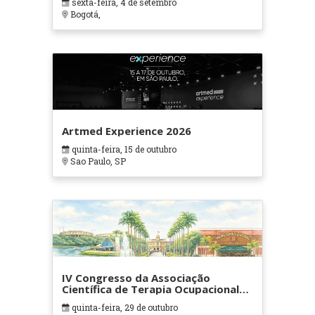
sexta-feira, 4 de setembro
Bogotá,
Artmed Experience 2026
quinta-feira, 15 de outubro
Sao Paulo, SP
IV Congresso da Associação
Científica de Terapia Ocupacional
em Contextos Hospitalares e
quinta-feira, 29 de outubro
Cuidados Paliativos - ATOHOSP