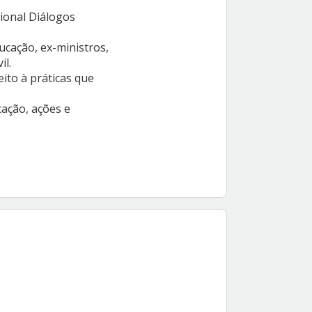
cional Diálogos
ducação, ex-ministros,
il.
eito à práticas que
cação, ações e