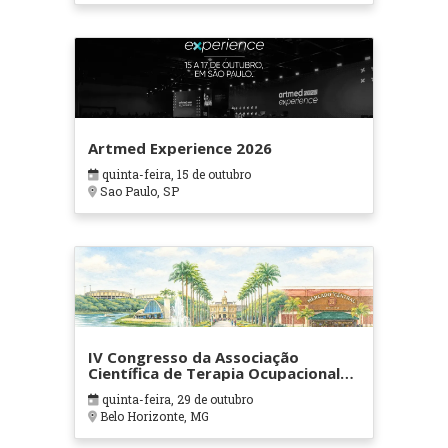
Artmed Experience 2026
quinta-feira, 15 de outubro
Sao Paulo, SP
IV Congresso da Associação
Científica de Terapia Ocupacional
em Contextos Hospitalares e
quinta-feira, 29 de outubro
Cuidados Paliativos - ATOHOSP
Belo Horizonte, MG