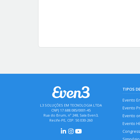
TIPOS D
Evento E
L3 SOLUÇÕES EM TECNOLOGIA LTDA
Evento P
CNPJ 17.688.085/0001-45
Rua do Brum, nº 248, Sala Even3,
Evento o
Recife-PE, CEP: 50.030-260
Evento H
Congres
Simpósio