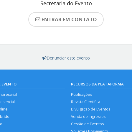
Secretaria do Evento
ENTRAR EM CONTATO
Denunciar este evento
E EVENTO
RECURSOS DA PLATAFORMA
mpresarial
Publicações
resencial
Revista Científica
nline
Divulgação de Eventos
íbrido
Venda de Ingressos
so
Gestão de Eventos
Soluções Pós-evento