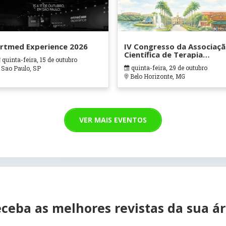
rtmed Experience 2026
IV Congresso da Associaç
Científica de Terapia
quinta-feira, 15 de outubro
Ocupacional em Contexto
quinta-feira, 29 de outubro
Sao Paulo, SP
Hospitalares e Cuidados
Belo Horizonte, MG
Paliativos - ATOHOSP
VER MAIS EVENTOS
ceba as melhores revistas da sua á