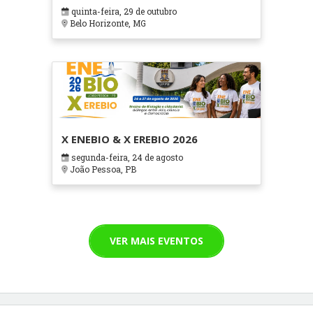
em Contextos Hospitalares e
quinta-feira, 29 de outubro
Cuidados Paliativos - ATOHOSP
Belo Horizonte, MG
X ENEBIO & X EREBIO 2026
segunda-feira, 24 de agosto
João Pessoa, PB
VER MAIS EVENTOS