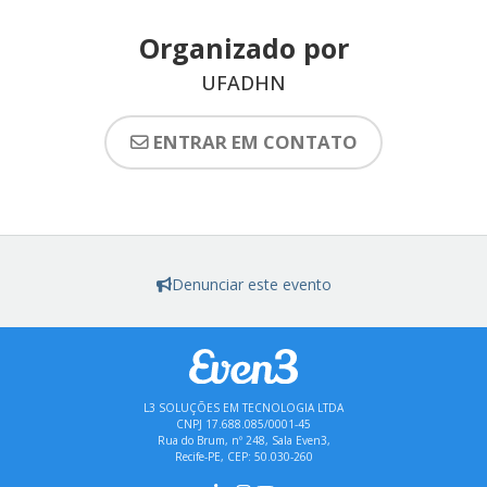
Organizado por
UFADHN
ENTRAR EM CONTATO
Denunciar este evento
L3 SOLUÇÕES EM TECNOLOGIA LTDA
CNPJ 17.688.085/0001-45
Rua do Brum, nº 248, Sala Even3,
Recife-PE, CEP: 50.030-260