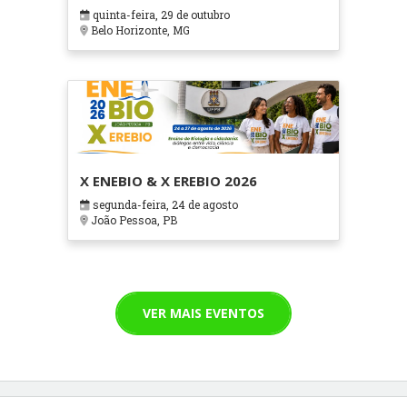
em Contextos Hospitalares e
quinta-feira, 29 de outubro
Cuidados Paliativos - ATOHOSP
Belo Horizonte, MG
X ENEBIO & X EREBIO 2026
segunda-feira, 24 de agosto
João Pessoa, PB
VER MAIS EVENTOS