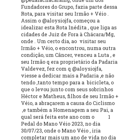
Fundadores do Grupo, fazia parte dessa
Rota, para visitar seu Irmão + Véio .
Assim o @aloysiojfa, começou a
idealizar esta Rota Inédita , que liga as
cidades de Juiz de Fora à Chácara/Mg,
onde . Um certo dia, ao visitar seu
Irmão + Véio, o encontrou, numa outra
condição, um Câncer, venceu a Luta , e
seu Irmão q era proprietário da Padaria
Valdevez, fez com q @aloysiojfa,
viesse a dedicar mais a Padaria ,e não
tendo ,tanto tempo para a bicicleta, o
que o levou junto com seus sobrinhos
Héctor e Matheus, filhos de seu Irmão +
Véio, a abraçarem a causa do Ciclismo
,e também a Homenagem a seu Pai, a
qual será feita este ano com o
1
Pedal do Mano Véio 2023, no dia
30/07/23, onde o Mano Véio , iria
completar mais um ano de vida no dia