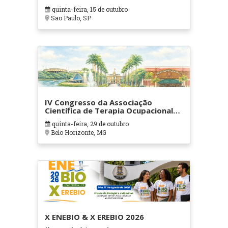
quinta-feira, 15 de outubro
Sao Paulo, SP
IV Congresso da Associação
Científica de Terapia Ocupacional
em Contextos Hospitalares e
quinta-feira, 29 de outubro
Cuidados Paliativos - ATOHOSP
Belo Horizonte, MG
X ENEBIO & X EREBIO 2026