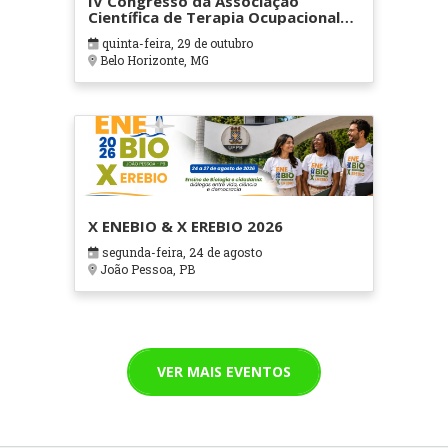
IV Congresso da Associação
Científica de Terapia Ocupacional
em Contextos Hospitalares e
quinta-feira, 29 de outubro
Cuidados Paliativos - ATOHOSP
Belo Horizonte, MG
X ENEBIO & X EREBIO 2026
segunda-feira, 24 de agosto
João Pessoa, PB
VER MAIS EVENTOS