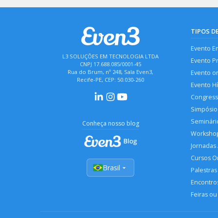
TIPOS D
Evento E
L3 SOLUÇÕES EM TECNOLOGIA LTDA
Evento P
CNPJ 17.688.085/0001-45
Rua do Brum, nº 248, Sala Even3,
Evento o
Recife-PE, CEP: 50.030-260
Evento H
Congres
Simpósio
Seminári
Conheça nosso blog
Worksho
Jornadas
Cursos O
Brasil
Palestras
Encontros
Feiras ou