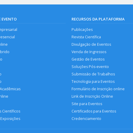
E EVENTO
RECURSOS DA PLATAFORMA
mpresarial
Publicações
resencial
Revista Científica
nline
Divulgação de Eventos
íbrido
Venda de Ingressos
so
Gestão de Eventos
Soluções Pós-evento
o
Submissão de Trabalhos
p
Tecnologia para Eventos
 Acadêmicas
Formulário de Inscrição online
nline
Link de Inscrição Online
Site para Eventos
 Científicos
Certificados para Eventos
 Exposições
Credenciamento