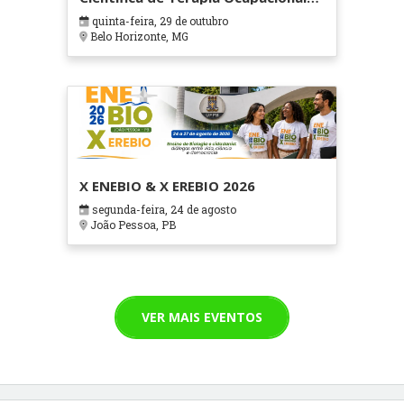
em Contextos Hospitalares e
quinta-feira, 29 de outubro
Cuidados Paliativos - ATOHOSP
Belo Horizonte, MG
X ENEBIO & X EREBIO 2026
segunda-feira, 24 de agosto
João Pessoa, PB
VER MAIS EVENTOS