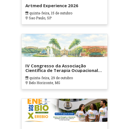
Artmed Experience 2026
quinta-feira, 15 de outubro
Sao Paulo, SP
IV Congresso da Associação
Científica de Terapia Ocupacional
em Contextos Hospitalares e
quinta-feira, 29 de outubro
Cuidados Paliativos - ATOHOSP
Belo Horizonte, MG