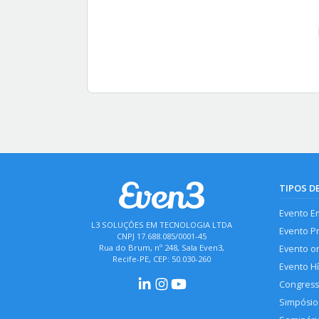
TIPOS D
Evento E
L3 SOLUÇÕES EM TECNOLOGIA LTDA
Evento P
CNPJ 17.688.085/0001-45
Rua do Brum, nº 248, Sala Even3,
Evento o
Recife-PE, CEP: 50.030-260
Evento H
Congres
Simpósio