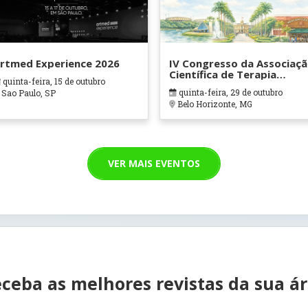
rtmed Experience 2026
IV Congresso da Associaç
Científica de Terapia
quinta-feira, 15 de outubro
Ocupacional em Contexto
quinta-feira, 29 de outubro
Sao Paulo, SP
Hospitalares e Cuidados
Belo Horizonte, MG
Paliativos - ATOHOSP
VER MAIS EVENTOS
ceba as melhores revistas da sua á