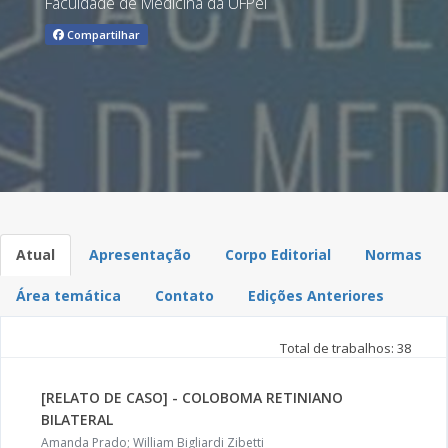
Faculdade de Medicina da UFPel
Compartilhar
Atual
Apresentação
Corpo Editorial
Normas
Área temática
Contato
Edições Anteriores
Total de trabalhos: 38
[RELATO DE CASO] - COLOBOMA RETINIANO
BILATERAL
Amanda Prado; William Bigliardi Zibetti