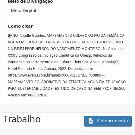
Meio de Divulgação
Meio Digital
Como citar
IJANO, Nicolle Guedes. MAPEAMENTO COLABORATIVO DA TEMÁTICA
ÁGUA EM EDUCAÇÃO PARA SUSTENTABILIDADE: ESTUDO DE CASO
NA E.E.E.I PROF. NELSON DO NASCIMENTO MONTEIRO.. In: Anais do
XXXIV Congresso de Iniciação Científica da Unesp: Reflexos da
Pandemia no Letramento e na Cultura Científica. Anais...Atibaia(SP)
Hotel Fazenda Hípica Atibaia, 2022. Disponível em:
https//www.even3.com.br/anais/XXXIVCICUNESP/608097-
MAPEAMENTO-COLABORATIVO-DA-TEMATICA-AGUA-EM-EDUCACAO-
PARA-SUSTENTABILIDADE--ESTUDO-DE-CASO-NA-EEEI-PROF-NELSO.
Acesso em: 08/08/2026
Trabalho
Ver documento