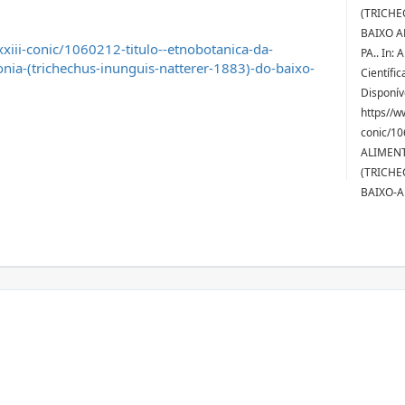
(TRICHE
BAIXO A
iii-conic/1060212-titulo--etnobotanica-da-
PA.. In: 
nia-(trichechus-inunguis-natterer-1883)-do-baixo-
Científi
Disponív
https//w
conic/1
ALIMENT
(TRICHE
BAIXO-A