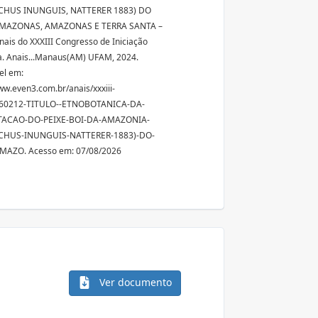
CHUS INUNGUIS, NATTERER 1883) DO
MAZONAS, AMAZONAS E TERRA SANTA –
Anais do XXXIII Congresso de Iniciação
ca. Anais...Manaus(AM) UFAM, 2024.
el em:
ww.even3.com.br/anais/xxxiii-
060212-TITULO--ETNOBOTANICA-DA-
ACAO-DO-PEIXE-BOI-DA-AMAZONIA-
CHUS-INUNGUIS-NATTERER-1883)-DO-
MAZO. Acesso em: 07/08/2026
Ver documento