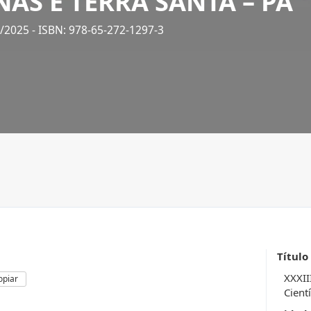
AS E TERRA SANTA – PA
4/2025
- ISBN: 978-65-272-1297-3
Título
XXXII
opiar
Cientí