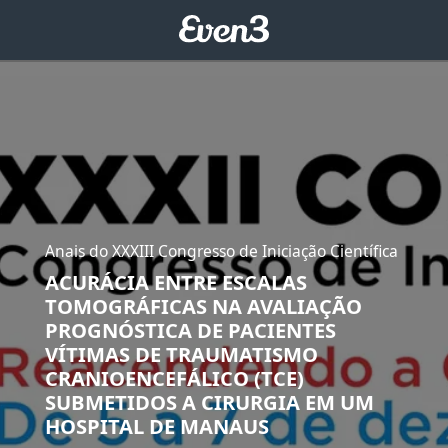
Anais do XXXIII Congresso de Iniciação Científica
ACURÁCIA ENTRE ESCALAS
TOMOGRÁFICAS NA AVALIAÇÃO
PROGNÓSTICA DE PACIENTES
VÍTIMAS DE TRAUMATISMO
CRANIOENCEFÁLICO (TCE)
SUBMETIDOS A CIRURGIA EM UM
HOSPITAL DE MANAUS