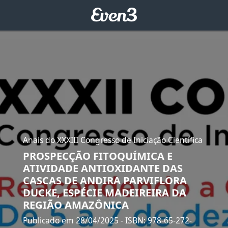
Anais do XXXIII Congresso de Iniciação Científica
PROSPECÇÃO FITOQUÍMICA E
ATIVIDADE ANTIOXIDANTE DAS
CASCAS DE ANDIRA PARVIFLORA
DUCKE, ESPÉCIE MADEIREIRA DA
REGIÃO AMAZÔNICA
Publicado em 28/04/2025
- ISBN: 978-65-272-