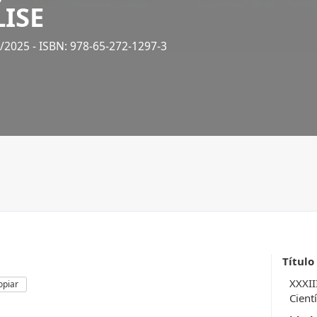
LISE
4/2025
- ISBN: 978-65-272-1297-3
Título
XXXII
opiar
Cientí