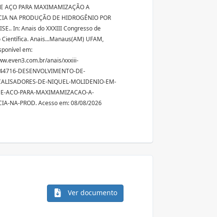
DE AÇO PARA MAXIMAMIZAÇÃO A
CIA NA PRODUÇÃO DE HIDROGÊNIO POR
SE.. In: Anais do XXXIII Congresso de
o Científica. Anais...Manaus(AM) UFAM,
sponível em:
ww.even3.com.br/anais/xxxiii-
044716-DESENVOLVIMENTO-DE-
ALISADORES-DE-NIQUEL-MOLIDENIO-EM-
DE-ACO-PARA-MAXIMAMIZACAO-A-
CIA-NA-PROD. Acesso em: 08/08/2026
Ver documento