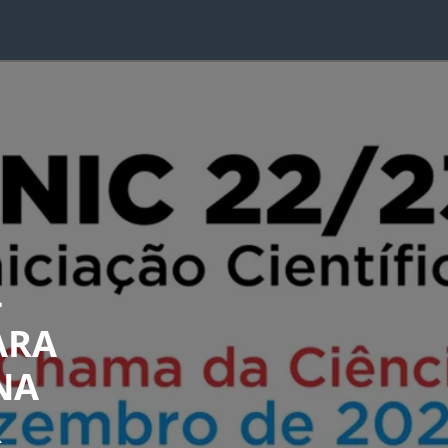
-
ARA
NA
R