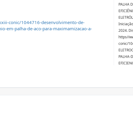
PALHA 
EFICIÊN
ELETRÓLI
xxiii-conic/1044716-desenvolvimento-de-
Iniciaçã
enio-em-palha-de-aco-para-maximamizacao-a-
2024. Di
https//w
conic/1
ELETROC
PALHA-
EFICIEN