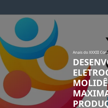
Anais do XXXIII Cong
DESENV
ELETRO
MOLIDÊ
MAXIMA
PRODUÇ