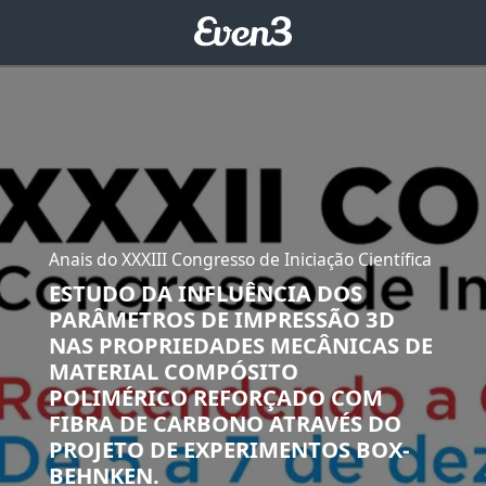
Anais do XXXIII Congresso de Iniciação Científica
ESTUDO DA INFLUÊNCIA DOS
PARÂMETROS DE IMPRESSÃO 3D
NAS PROPRIEDADES MECÂNICAS DE
MATERIAL COMPÓSITO
POLIMÉRICO REFORÇADO COM
FIBRA DE CARBONO ATRAVÉS DO
PROJETO DE EXPERIMENTOS BOX-
BEHNKEN.