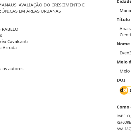
Cidad
ANAUS: AVALIAÇÃO DO CRESCIMENTO E
Mana
AZÔNICAS EM ÁREAS URBANAS
Título
Anais
S RABELO
Cientí
s
êa Cavalcanti
Nome 
a Arruda
Even
Meio 
s os autores
Meio 
DOI
Como 
RABELO,
REFLOR
AVALIAÇ