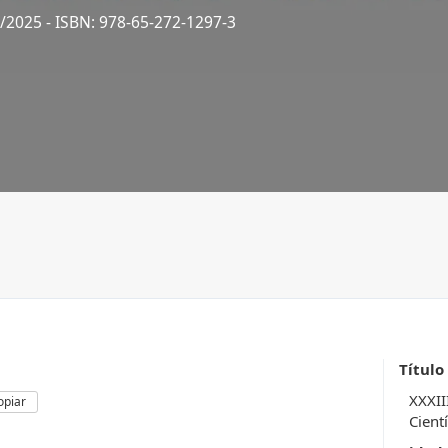
4/2025
- ISBN: 978-65-272-1297-3
Título
XXXII
opiar
Cientí