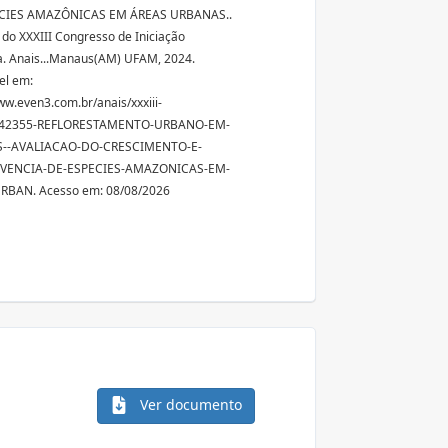
CIES AMAZÔNICAS EM ÁREAS URBANAS..
s do XXXIII Congresso de Iniciação
ca. Anais...Manaus(AM) UFAM, 2024.
el em:
ww.even3.com.br/anais/xxxiii-
042355-REFLORESTAMENTO-URBANO-EM-
--AVALIACAO-DO-CRESCIMENTO-E-
VENCIA-DE-ESPECIES-AMAZONICAS-EM-
RBAN. Acesso em: 08/08/2026
Ver documento