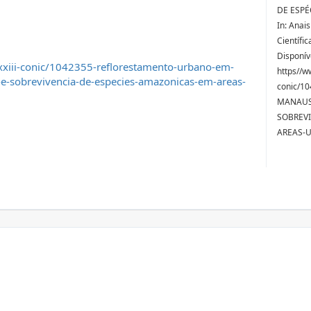
DE ESPÉ
In: Anai
Científi
Disponív
xxiii-conic/1042355-reflorestamento-urbano-em-
https//w
e-sobrevivencia-de-especies-amazonicas-em-areas-
conic/1
MANAUS
SOBREVI
AREAS-U