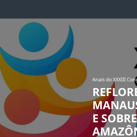
Anais do XXXIII Cong
REFLOR
MANAUS
E SOBRE
AMAZÔN