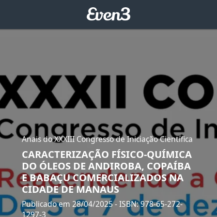
Anais do XXXIII Congresso de Iniciação Científica
CARACTERIZAÇÃO FÍSICO-QUÍMICA
DO ÓLEOS DE ANDIROBA, COPAÍBA
E BABAÇU COMERCIALIZADOS NA
CIDADE DE MANAUS
Publicado em 28/04/2025
- ISBN: 978-65-272-
1297-3