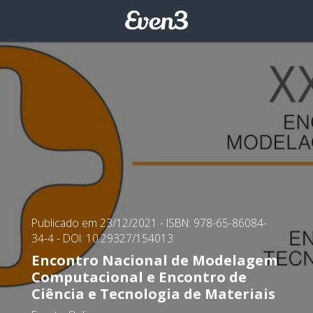
Publicado em 23/12/2021
- ISBN: 978-65-86084-
34-4
- DOI: 10.29327/154013
Encontro Nacional de Modelagem
Computacional e Encontro de
Ciência e Tecnologia de Materiais