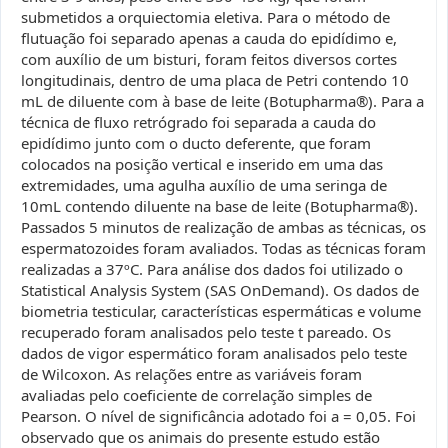
submetidos a orquiectomia eletiva. Para o método de
flutuação foi separado apenas a cauda do epidídimo e,
com auxílio de um bisturi, foram feitos diversos cortes
longitudinais, dentro de uma placa de Petri contendo 10
mL de diluente com à base de leite (Botupharma®). Para a
técnica de fluxo retrógrado foi separada a cauda do
epidídimo junto com o ducto deferente, que foram
colocados na posição vertical e inserido em uma das
extremidades, uma agulha auxílio de uma seringa de
10mL contendo diluente na base de leite (Botupharma®).
Passados 5 minutos de realização de ambas as técnicas, os
espermatozoides foram avaliados. Todas as técnicas foram
realizadas a 37ºC. Para análise dos dados foi utilizado o
Statistical Analysis System (SAS OnDemand). Os dados de
biometria testicular, características espermáticas e volume
recuperado foram analisados pelo teste t pareado. Os
dados de vigor espermático foram analisados pelo teste
de Wilcoxon. As relações entre as variáveis foram
avaliadas pelo coeficiente de correlação simples de
Pearson. O nível de significância adotado foi a = 0,05. Foi
observado que os animais do presente estudo estão