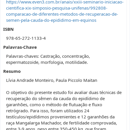
https://www.even3.com.br/anais/xxiii-seminario-iniciacao-
cientifica-xix-simposio-pesquisa-unifenas/992808-
comparacao-de-diferentes-metodos-de-recuperacao-de-
semen-pela-cauda-do-epididimo-em-equinos
ISBN
978-65-272-1133-4
Palavras-Chave
Palavras-chaves: Castração, concentração,
espermatozoide, morfologia, motilidade.
Resumo
Lívia Andrade Monteiro, Paula Piccolo Maitan
O objetivo do presente estudo foi avaliar duas técnicas de
recuperação do sêmen da cauda do epidídimo de
garanhões, como o método de flutuação e fluxo
retrógrado. Para isso, foram utilizados 24
testículos/epidídimos provenientes e 12 garanhões da
raça Mangalarga Machador, de fertilidade comprovada,
entre 3-9 anos, peso entre 350-450 kg, que foram