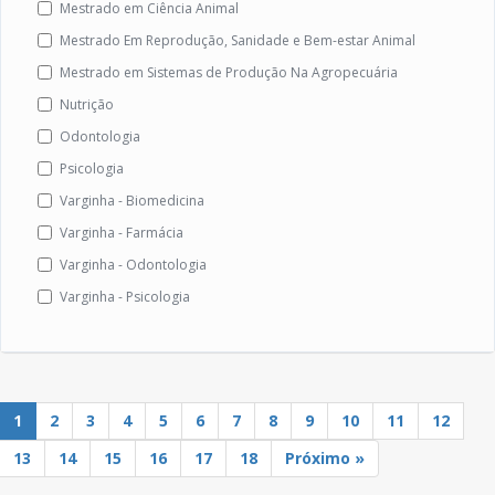
Mestrado em Ciência Animal
Mestrado Em Reprodução, Sanidade e Bem-estar Animal
Mestrado em Sistemas de Produção Na Agropecuária
Nutrição
Odontologia
Psicologia
Varginha - Biomedicina
Varginha - Farmácia
Varginha - Odontologia
Varginha - Psicologia
1
2
3
4
5
6
7
8
9
10
11
12
13
14
15
16
17
18
Próximo »