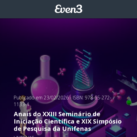
Publicado em 23/02/2026
- ISBN: 978-65-272-
1133-4
Anais do XXIII Seminário de
Iniciação Científica e XIX Simpósio
de Pesquisa da Unifenas