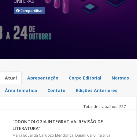
UNIFENAS
Compartilhar
Atual
Apresentação
Corpo Editorial
Normas
Área temática
Contato
Edições Anteriores
Total de trabalhos: 257
“ODONTOLOGIA INTEGRATIVA: REVISÃO DE
LITERATURA”
Maria Eduarda Cardoso Mendonça; Daiani Carolina Silva