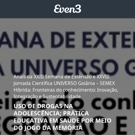
Anais da XXIII Semana de Extensão e XXVIII
Jornada Científica UNIVERSO Goiânia – SEMEX
Híbrida: Fronteiras do conhecimento: Inovação,
Integração e Sustentabilidade
USO DE DROGAS NA
ADOLESCÊNCIA; PRÁTICA
EDUCATIVA EM SAÚDE POR MEIO
DO JOGO DA MEMÓRIA