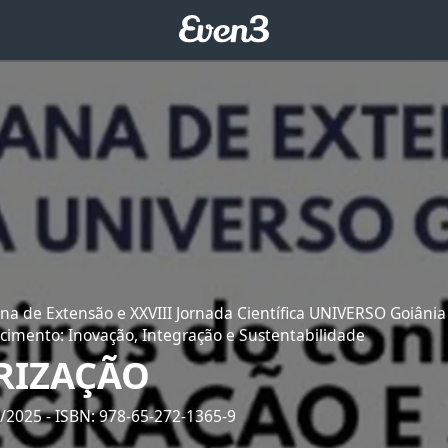
na de Extensão e XXVIII Jornada Científica UNIVERSO Goiânia
cimento: Inovação, Integração e Sustentabilidade
TRIZAÇÃO
6/2025
- ISBN: 978-65-272-1365-9