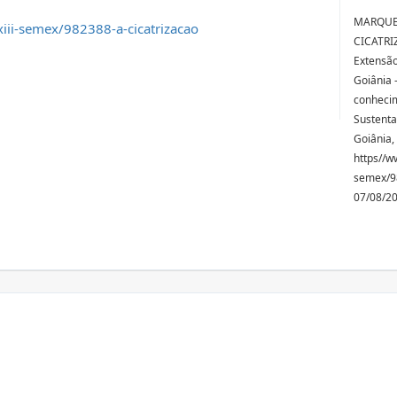
MARQUES,
iii-semex/982388-a-cicatrizacao
CICATRIZ
Extensão
Goiânia 
conhecim
Sustenta
Goiânia,
https//w
semex/9
07/08/2