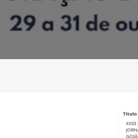
Título
XXIII
JORN
GOIÂN