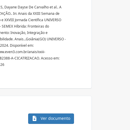
 Dayane Dayse De Carvalho et al.. A
AÇÃO.. In: Anais da XXIII Semana de
 e XXVIII Jornada Científica UNIVERSO
– SEMEX Híbrida: Fronteiras do
ento: Inovação, Integração e
bilidade. Anais...Goiânia(GO) UNIVERSO -
 2024. Disponível em:
ww.even3.com.br/anais/xxiii-
82388-A-CICATRIZACAO. Acesso em:
026
Ver documento