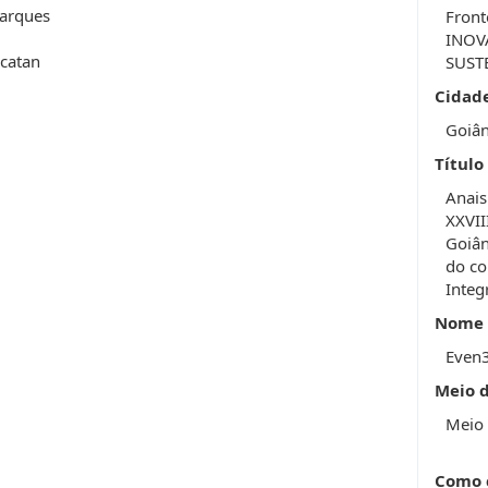
arques
Front
INOV
ucatan
SUST
Cidad
Goiân
Título
Anais
XXVII
Goiân
do co
Integ
Nome 
Even
Meio 
Meio 
Como 