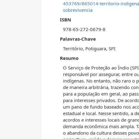
453769/865014-territorio-indigena
sobrevivencia
ISBN
978-65-272-0679-8
Palavras-Chave
Território, Potiguara, SPI
Resumo
O Serviço de Proteção ao Índio (SP
responsável por assegurar, entre ou
indígenas. No entanto, não raro o p
de maneira arbitrária, trazendo co
para a população em geral, ao pas
para interesses privados. De acordo
um pano de fundo baseado nos acor
estadual e local. Nesse sentido, a d
acordos e interesses locais de gra
demanda econômica mais ampla. Tal f
o abandono da cultura desses povos,