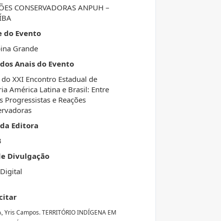
ÕES CONSERVADORAS ANPUH –
ÍBA
e do Evento
ina Grande
 dos Anais do Evento
 do XXI Encontro Estadual de
ria América Latina e Brasil: Entre
 Progressistas e Reações
ervadoras
da Editora
3
de Divulgação
Digital
citar
A, Yris Campos. TERRITÓRIO INDÍGENA EM