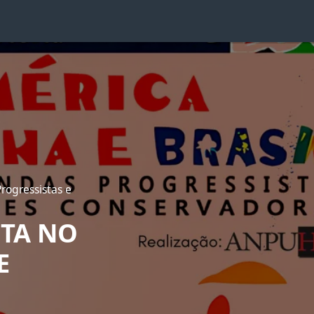
rogressistas e
UTA NO
E