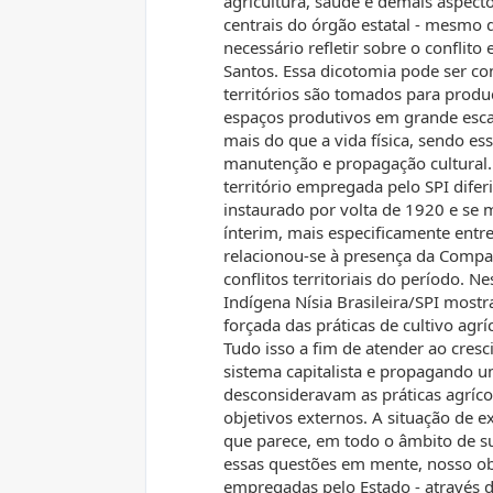
agricultura, saúde e demais aspect
centrais do órgão estatal - mesmo d
necessário refletir sobre o conflito
Santos. Essa dicotomia pode ser c
territórios são tomados para produ
espaços produtivos em grande escal
mais do que a vida física, sendo es
manutenção e propagação cultural.
território empregada pelo SPI difer
instaurado por volta de 1920 e se 
ínterim, mais especificamente entre
relacionou-se à presença da Compan
conflitos territoriais do período. 
Indígena Nísia Brasileira/SPI most
forçada das práticas de cultivo agrí
Tudo isso a fim de atender ao cre
sistema capitalista e propagando u
desconsideravam as práticas agríco
objetivos externos. A situação de e
que parece, em todo o âmbito de s
essas questões em mente, nosso obj
empregadas pelo Estado - através da