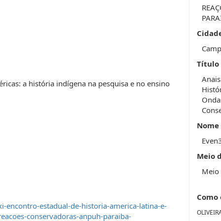
REAÇ
PARA
Cidad
Camp
Título
Anais
ricas: a história indígena na pesquisa e no ensino
Histó
Ondas
Cons
Nome 
Even
Meio 
Meio 
Como 
-encontro-estadual-de-historia-america-latina-e-
OLIVEIR
-reacoes-conservadoras-anpuh-paraiba-