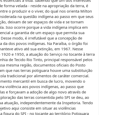
os essenciais à vida. Sabendo que um dos interesses
e forma velada - reside na apropriação da terra, é
 entre o produzir e o viver, do qual nos orienta Milton
onsiderada na questão indígena ao passo em que seus
ção, deixam de ser espaços de vida e se tornam
a. Isso ocorre porque a vida indígena implica em
sencial a garantia de um espaço que permita sua
 Desse modo, é irrefutável que a concepção de
ia da dos povos indígenas. Na Paraíba, o órgão foi
manteve ativo até sua extinção, em 1967. Nesse
 1920 e 1950, a atuação do Serviço no tocante à terra
hia de Tecido Rio Tinto, principal responsável pelos
Nessa mesma região, documentos oficiais do Posto
ram que nas terras potiguara houve uma substituição
cola tradicional por alimentos de caráter comercial.
scimento mercantil em busca de lucro, movendo o
ma violência aos povos indígenas, ao passo que
las e forçavam a adoção de algo novo através de
xploração das terras consentida pelo SPI se deu, ao
ua atuação, independentemente da Inspetoria. Tendo
etivo aqui consiste em situar as violências
 figura do SPI - no tocante ao território Potiguara