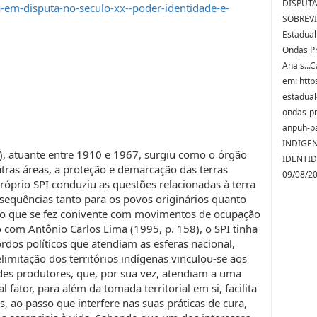
DISPUTA
-em-disputa-no-seculo-xx--poder-identidade-e-
SOBREVIV
Estadual
Ondas Pr
Anais...
em: http
estadual
ondas-pr
anpuh-p
INDIGEN
I), atuante entre 1910 e 1967, surgiu como o órgão
IDENTID
tras áreas, a proteção e demarcação das terras
09/08/2
róprio SPI conduziu as questões relacionadas à terra
nsequências tanto para os povos originários quanto
so que se fez conivente com movimentos de ocupação
 com Antônio Carlos Lima (1995, p. 158), o SPI tinha
dos políticos que atendiam as esferas nacional,
elimitação dos territórios indígenas vinculou-se aos
ndes produtores, que, por sua vez, atendiam a uma
ator, para além da tomada territorial em si, facilita
 ao passo que interfere nas suas práticas de cura,