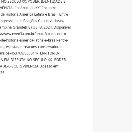
 NO SÉCULO XX: PODER, IDENTIDADE E
ÊNCIA.. In: Anais do XXI Encontro
 de História América Latina e Brasil: Entre
ogressistas e Reações Conservadoras.
Campina Grande(PB) UEPB, 2024. Disponível
s//www.even3.com.br/anais/xxi-encontro-
-de-historia-america-latina-e-brasil-entre-
ogressistas-e-reacoes-conservadoras-
araiba-453769/865014-TERRITORIO-
A-EM-DISPUTA-NO-SECULO-XX--PODER-
ADE-E-SOBREVIVENCIA. Acesso em:
026