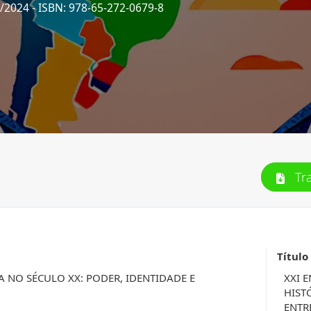
0/2024
- ISBN: 978-65-272-0679-8
Tr
Título
A NO SÉCULO XX: PODER, IDENTIDADE E
XXI 
HIST
ENTR