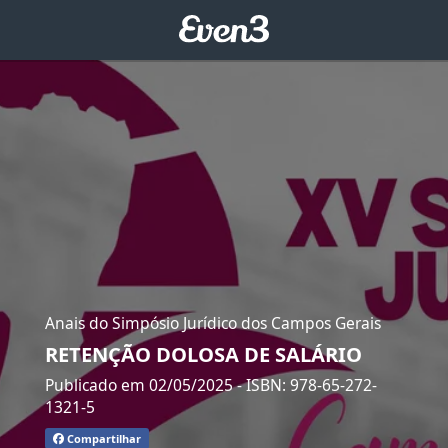
Anais do Simpósio Jurídico dos Campos Gerais
RETENÇÃO DOLOSA DE SALÁRIO
Publicado em 02/05/2025
- ISBN: 978-65-272-
1321-5
Compartilhar