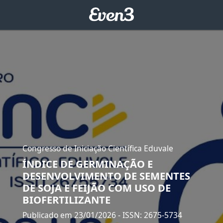
Congresso de Iniciação Científica Eduvale
ÍNDICE DE GERMINAÇÃO E
DESENVOLVIMENTO DE SEMENTES
DE SOJA E FEIJÃO COM USO DE
BIOFERTILIZANTE
Publicado em 23/01/2026
- ISSN: 2675-5734