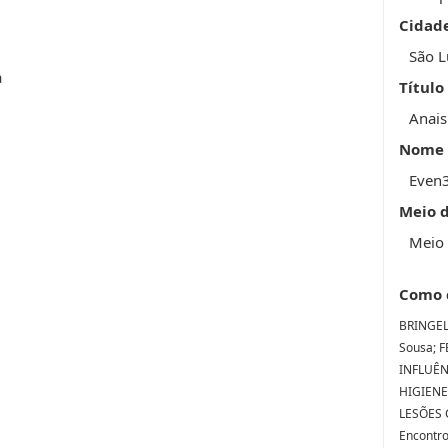
Cidad
São L
a
Título
Anais
Nome 
Even
Meio 
Meio 
Como 
BRINGEL
Sousa; F
INFLUÊ
HIGIENE
LESÕES C
Encontro