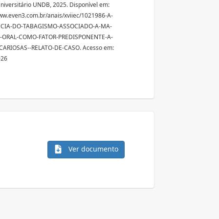
niversitário UNDB, 2025. Disponível em:
ww.even3.com.br/anais/xviiec/1021986-A-
NCIA-DO-TABAGISMO-ASSOCIADO-A-MA-
-ORAL-COMO-FATOR-PREDISPONENTE-A-
CARIOSAS--RELATO-DE-CASO. Acesso em:
026
Ver documento