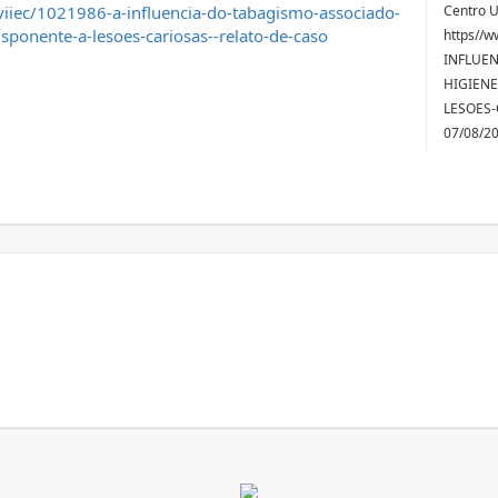
iiec/1021986-a-influencia-do-tabagismo-associado-
Centro U
sponente-a-lesoes-cariosas--relato-de-caso
https//w
INFLUE
HIGIENE
LESOES-
07/08/2