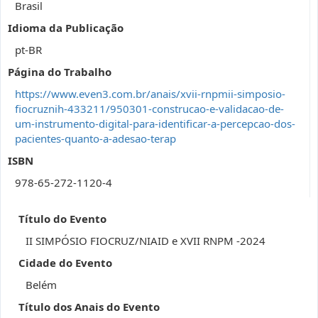
Brasil
Idioma da Publicação
pt-BR
Página do Trabalho
https://www.even3.com.br/anais/xvii-rnpmii-simposio-
fiocruznih-433211/950301-construcao-e-validacao-de-
um-instrumento-digital-para-identificar-a-percepcao-dos-
pacientes-quanto-a-adesao-terap
ISBN
978-65-272-1120-4
Título do Evento
II SIMPÓSIO FIOCRUZ/NIAID e XVII RNPM -2024
Cidade do Evento
Belém
Título dos Anais do Evento