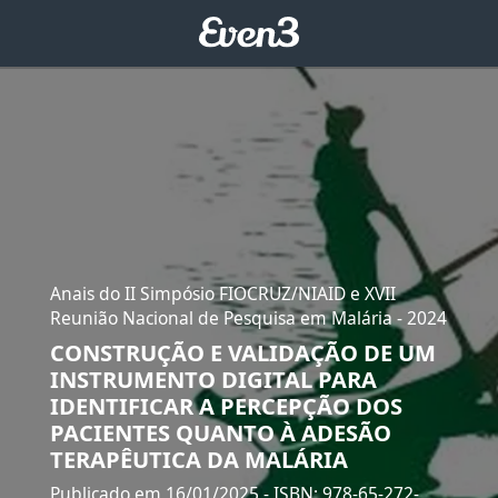
Anais do II Simpósio FIOCRUZ/NIAID e XVII
Reunião Nacional de Pesquisa em Malária - 2024
CONSTRUÇÃO E VALIDAÇÃO DE UM
INSTRUMENTO DIGITAL PARA
IDENTIFICAR A PERCEPÇÃO DOS
PACIENTES QUANTO À ADESÃO
TERAPÊUTICA DA MALÁRIA
Publicado em 16/01/2025
- ISBN: 978-65-272-