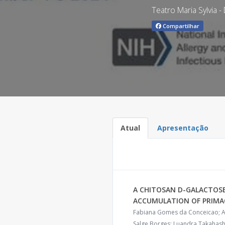
Teatro Maria Sylvia 
Compartilhar
Atual
Apresentação
A CHITOSAN D-GALACTOS
ACCUMULATION OF PRIMAQ
Fabiana Gomes da Conceicao; Al
Salge Borges; Luandra Takahashi