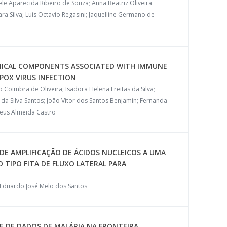
le Aparecida Ribeiro de Souza; Anna Beatriz Oliveira
a Silva; Luis Octavio Regasini; Jaquelline Germano de
EMICAL COMPONENTS ASSOCIATED WITH IMMUNE
POX VIRUS INFECTION
oimbra de Oliveira; Isadora Helena Freitas da Silva;
 da Silva Santos; João Vitor dos Santos Benjamin; Fernanda
teus Almeida Castro
DE AMPLIFICAÇÃO DE ÁCIDOS NUCLEICOS A UMA
 TIPO FITA DE FLUXO LATERAL PARA
; Eduardo José Melo dos Santos
E DE DADOS DE MALÁRIA NA FRONTEIRA