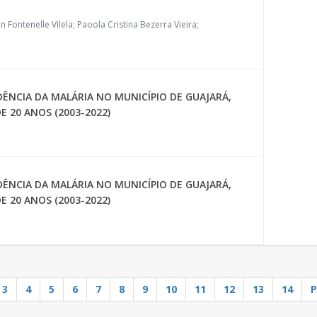
 Fontenelle Vilela; Paoola Cristina Bezerra Vieira;
IDÊNCIA DA MALÁRIA NO MUNICÍPIO DE GUAJARÁ,
 20 ANOS (2003-2022)
IDÊNCIA DA MALÁRIA NO MUNICÍPIO DE GUAJARÁ,
 20 ANOS (2003-2022)
3
4
5
6
7
8
9
10
11
12
13
14
P