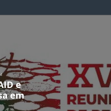
04
AID e
isa em