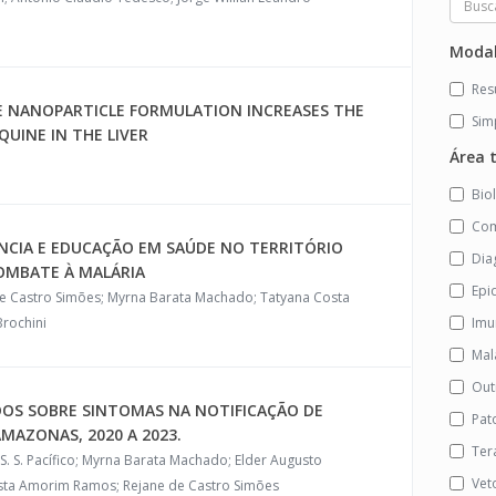
o
Modal
Re
E NANOPARTICLE FORMULATION INCREASES THE
Sim
UINE IN THE LIVER
Área 
Bio
Com
ÂNCIA E EDUCAÇÃO EM SAÚDE NO TERRITÓRIO
Dia
OMBATE À MALÁRIA
Epi
 de Castro Simões; Myrna Barata Machado; Tatyana Costa
rochini
Imu
Mal
Out
DOS SOBRE SINTOMAS NA NOTIFICAÇÃO DE
Pat
MAZONAS, 2020 A 2023.
Ter
. S. S. Pacífico; Myrna Barata Machado; Elder Augusto
Vet
osta Amorim Ramos; Rejane de Castro Simões