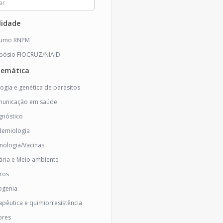
idade
sumo RNPM
pósio FIOCRUZ/NIAID
temática
logia e genética de parasitos
unicação em saúde
gnóstico
demiologia
nologia/Vacinas
ária e Meio ambiente
ros
ogenia
apêutica e quimiorresistência
ores