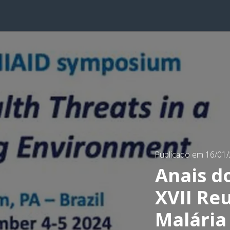
Publicado em 16/01
Anais d
XVII Re
Malária 