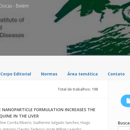
- Docas - Belém
Corpo Editorial
Normas
Área temática
Contato
Total de trabalhos: 198
E NANOPARTICLE FORMULATION INCREASES THE
UINE IN THE LIVER
ine Corrêa Ribeiro; Guilherme Salgado Sanches; Hiago
Busca
; Antonio Claudio Tedesco; Jorge Willian Leandro