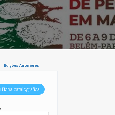
Edições Anteriores
Ficha catalográfica
r