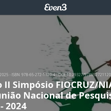
/2025
- ISBN: 978-65-272-1120-4
- DOI: 10.29327/97865272112
o II Simpósio FIOCRUZ/NI
união Nacional de Pesqu
- 2024