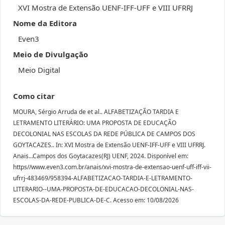
XVI Mostra de Extensão UENF-IFF-UFF e VIII UFRRJ
Nome da Editora
Even3
Meio de Divulgação
Meio Digital
Como citar
MOURA, Sérgio Arruda de et al.. ALFABETIZAÇÃO TARDIA E
LETRAMENTO LITERÁRIO: UMA PROPOSTA DE EDUCAÇÃO
DECOLONIAL NAS ESCOLAS DA REDE PÚBLICA DE CAMPOS DOS
GOYTACAZES.. In: XVI Mostra de Extensão UENF-IFF-UFF e VIII UFRRJ.
Anais...Campos dos Goytacazes(RJ) UENF, 2024. Disponível em:
https//www.even3.com.br/anais/xvi-mostra-de-extensao-uenf-uff-iff-vii-
ufrrj-483469/958394-ALFABETIZACAO-TARDIA-E-LETRAMENTO-
LITERARIO--UMA-PROPOSTA-DE-EDUCACAO-DECOLONIAL-NAS-
ESCOLAS-DA-REDE-PUBLICA-DE-C. Acesso em: 10/08/2026