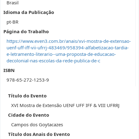
Brasil
Idioma da Publicação
pt-BR
Página do Trabalho
https://www.even3.com.br/anais/xvi-mostra-de-extensao-
uenf-uff-iff-vii-ufrrj-483469/958394-alfabetizacao-tardia-
e-letramento-literario--uma-proposta-de-educacao-
decolonial-nas-escolas-da-rede-publica-de-c
ISBN
978-65-272-1253-9
Título do Evento
XVI Mostra de Extensão UENF UFF IFF & VIII UFRRJ
Cidade do Evento
Campos dos Goytacazes
Título dos Anais do Evento