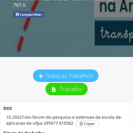
767-5
Compartilhar
Todos os Trabalhos
Trabalho
DOI
10.29327/xiv-forum-de-pesquisa-e-extensao-da-escola-de-
aplicacao-da-ufpa-295677.610582
Copiar
Título do Trabalho