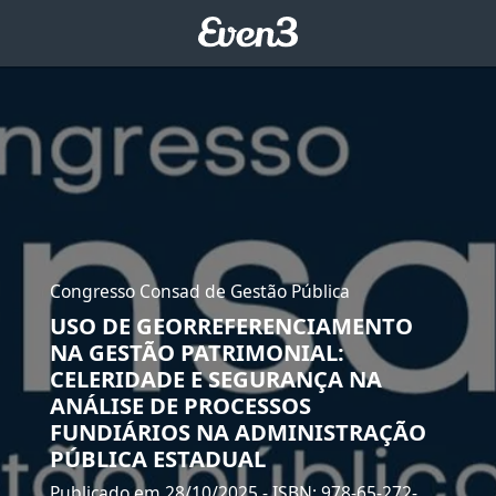
Congresso Consad de Gestão Pública
USO DE GEORREFERENCIAMENTO
NA GESTÃO PATRIMONIAL:
CELERIDADE E SEGURANÇA NA
ANÁLISE DE PROCESSOS
FUNDIÁRIOS NA ADMINISTRAÇÃO
PÚBLICA ESTADUAL
Publicado em 28/10/2025
- ISBN: 978-65-272-