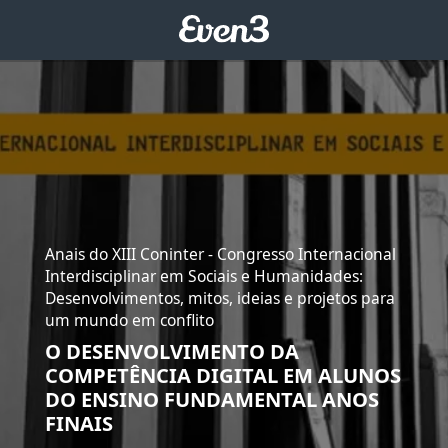
Anais do XIII Coninter - Congresso Internacional
Interdisciplinar em Sociais e Humanidades:
Desenvolvimentos, mitos, ideias e projetos para
um mundo em conflito
O DESENVOLVIMENTO DA
COMPETÊNCIA DIGITAL EM ALUNOS
DO ENSINO FUNDAMENTAL ANOS
FINAIS