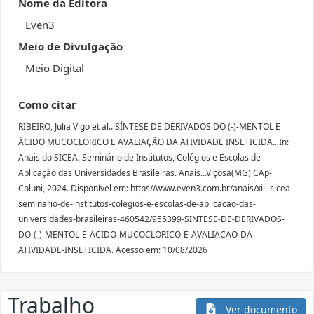
Nome da Editora
Even3
Meio de Divulgação
Meio Digital
Como citar
RIBEIRO, Julia Vigo et al.. SÍNTESE DE DERIVADOS DO (-)-MENTOL E
ÁCIDO MUCOCLÓRICO E AVALIAÇÃO DA ATIVIDADE INSETICIDA.. In:
Anais do SICEA: Seminário de Institutos, Colégios e Escolas de
Aplicação das Universidades Brasileiras. Anais...Viçosa(MG) CAp-
Coluni, 2024. Disponível em: https//www.even3.com.br/anais/xiii-sicea-
seminario-de-institutos-colegios-e-escolas-de-aplicacao-das-
universidades-brasileiras-460542/955399-SINTESE-DE-DERIVADOS-
DO-(-)-MENTOL-E-ACIDO-MUCOCLORICO-E-AVALIACAO-DA-
ATIVIDADE-INSETICIDA. Acesso em: 10/08/2026
Trabalho
Ver documento