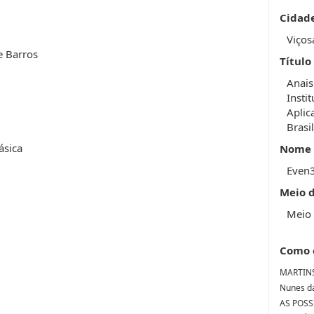
Cidad
Viços
e Barros
Título
Anais
Insti
Aplic
Brasil
ásica
Nome 
Even
Meio 
Meio 
Como 
MARTINS,
Nunes da
AS POSS