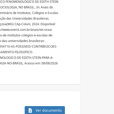
ICO FENOMENOLÓGICO DE EDITH STEIN
OCIOLOGIA, NO BRASIL.. In: Anais do
eminário de Institutos, Colégios e Escolas
ação das Universidades Brasileiras.
Viçosa(MG) CAp-Coluni, 2024. Disponível
s//www.even3.com.br/anais/xiii-sicea-
o-de-institutos-colegios-e-escolas-de-
o-das-universidades-brasileiras-
954710-AS-POSSIVEIS-CONTRIBUICOES-
SAMENTO-FILOSOFICO-
OLOGICO-DE-EDITH-STEIN-PARA-A-
GIA-NO-BRASIL. Acesso em: 08/08/2026
Ver documento