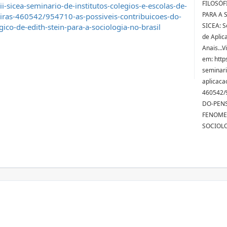
FILOSÓF
-sicea-seminario-de-institutos-colegios-e-escolas-de-
PARA A S
eiras-460542/954710-as-possiveis-contribuicoes-do-
SICEA: S
co-de-edith-stein-para-a-sociologia-no-brasil
de Aplic
Anais...
em: http
seminari
aplicaca
460542/
DO-PEN
FENOMEN
SOCIOLO