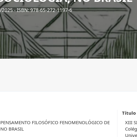
2/2025
- ISBN: 978-65-272-1197-6
Título
DO PENSAMENTO FILOSÓFICO FENOMENOLÓGICO DE
XIII 
 NO BRASIL
Colég
Unive