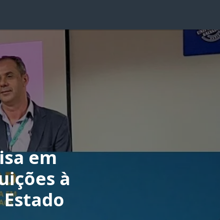
uisa em
uições à
 Estado