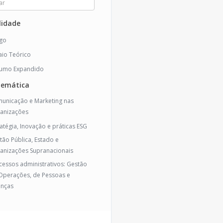
idade
igo
aio Teórico
umo Expandido
temática
unicação e Marketing nas
anizações
ratégia, Inovação e práticas ESG
tão Pública, Estado e
anizações Supranacionais
cessos administrativos: Gestão
Operações, de Pessoas e
anças