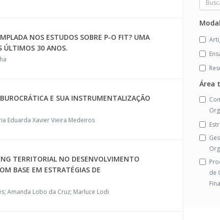
Modal
MPLADA NOS ESTUDOS SOBRE P-O FIT? UMA
Art
S ÚLTIMOS 30 ANOS.
Ens
cha
Res
Área 
E BUROCRÁTICA E SUA INSTRUMENTALIZAÇÃO
Com
Org
ia Eduarda Xavier Vieira Medeiros
Est
Ges
Org
TING TERRITORIAL NO DESENVOLVIMENTO
Pro
COM BASE EM ESTRATÉGIAS DE
de 
Fin
ues; Amanda Lobo da Cruz; Marluce Lodi