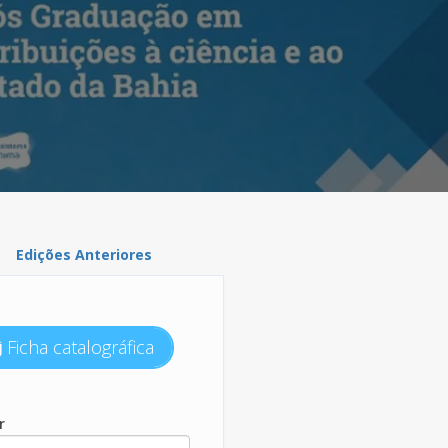
Edições Anteriores
Ficha catalográfica
r